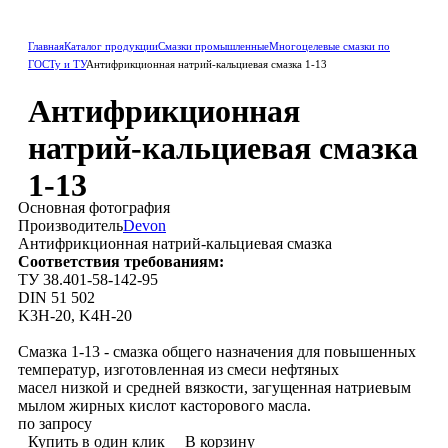
Главная
Каталог продукции
Смазки промышленные
Многоцелевые смазки по
ГОСТу и ТУ
Антифрикционная натрий-кальциевая смазка 1-13
Антифрикционная
натрий-кальциевая смазка
1-13
Основная фотография
Производитель
Devon
Антифрикционная натрий-кальциевая смазка
Соответствия требованиям:
ТУ 38.401-58-142-95
DIN 51 502
K3H-20, K4H-20
Смазка 1-13 - смазка общего назначения для повышенных
температур, изготовленная из смеси нефтяных
масел низкой и средней вязкости, загущенная натриевым
мылом жирных кислот касторового масла.
по запросу
Купить в один клик
В корзину