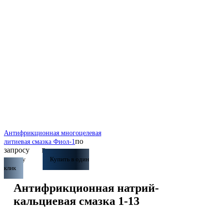
Антифрикционная многоцелевая
по
литиевая смазка Фиол-1
запросу
В
корзину
Купить в один
клик
Антифрикционная натрий-
кальциевая смазка 1-13