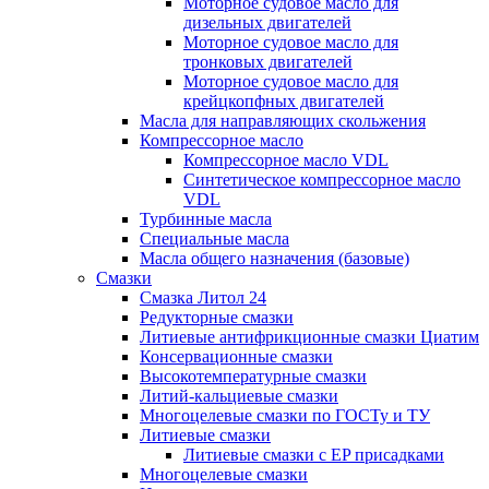
Моторное судовое масло для
дизельных двигателей
Моторное судовое масло для
тронковых двигателей
Моторное судовое масло для
крейцкопфных двигателей
Масла для направляющих скольжения
Компрессорное масло
Компрессорное масло VDL
Синтетическое компрессорное масло
VDL
Турбинные масла
Специальные масла
Масла общего назначения (базовые)
Смазки
Смазка Литол 24
Редукторные смазки
Литиевые антифрикционные смазки Циатим
Консервационные смазки
Высокотемпературные смазки
Литий-кальциевые смазки
Многоцелевые смазки по ГОСТу и ТУ
Литиевые смазки
Литиевые смазки с EP присадками
Многоцелевые смазки