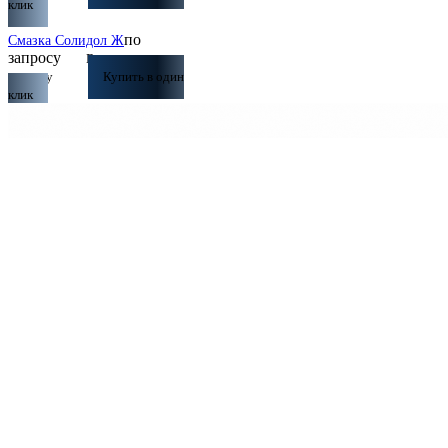
клик
по
Смазка Солидол Ж
запросу
В
корзину
Купить в один
клик