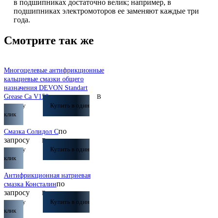
в подшипниках достаточно велик; например, в
подшипниках электромоторов ее заменяют каждые три
года.
Смотрите так же
Многоцелевые антифрикционные
кальциевые смазки общего
назначения DEVON Standart
по запросу
Grease Ca V150
В
корзину
Купить в один
клик
по
Смазка Солидол С
запросу
В
корзину
Купить в один
клик
Антифрикционная натриевая
по
смазка Консталин
запросу
В
корзину
Купить в один
клик