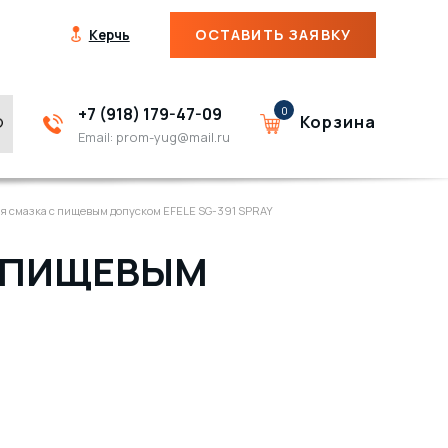
ОСТАВИТЬ ЗАЯВКУ
Керчь
+7 (918) 179-47-09
0
Корзина
Email:
prom-yug@mail.ru
я смазка с пищевым допуском EFELE SG-391 SPRAY
С ПИЩЕВЫМ