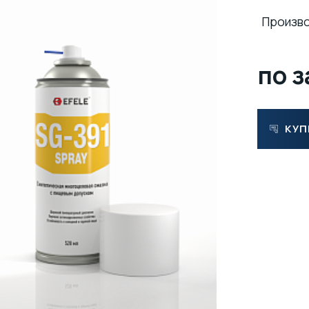
Произв
по 
КУП