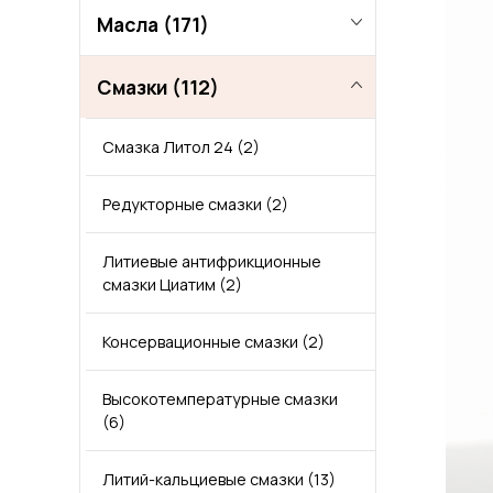
Масла
(171)
Смазки
Масло теплоноситель АМТ-300
(112)
(1)
Смазка Литол 24
(2)
Холодильные масла ХА-30
(1)
Редукторные смазки
(2)
Вакуумные масла
(1)
Литиевые антифрикционные
Гидравлическое масло
(15)
смазки Циатим
(2)
Масла с пищевым допуском
Масло гидравлическое ВМГЗ
(5)
(1)
Консервационные смазки
(2)
Моторные масла оптом
Масло гидравлическое МГЕ
(74)
(1)
Высокотемпературные смазки
(6)
Редукторные масла
Гидравлическое масло HVLP
Масла для 4-тактных
(13)
(5)
двигателей
(3)
Литий-кальциевые смазки
(13)