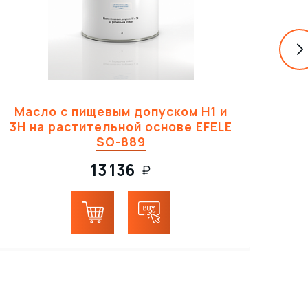
Масло с пищевым допуском H1 и
Т
3H на растительной основе EFELE
пи
SO-889
13 136
₽