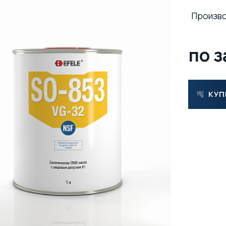
Произв
по 
КУП