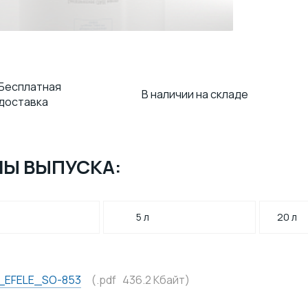
Бесплатная
В наличии на складе
доставка
Ы ВЫПУСКА:
5 л
20 л
_EFELE_SO-853
(.pdf 436.2 Кбайт)