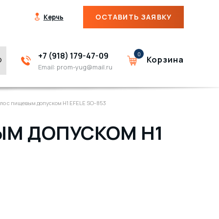
ОСТАВИТЬ ЗАЯВКУ
Керчь
+7 (918) 179-47-09
0
Корзина
Email:
prom-yug@mail.ru
ло с пищевым допуском H1 EFELE SO-853
ЫМ ДОПУСКОМ H1