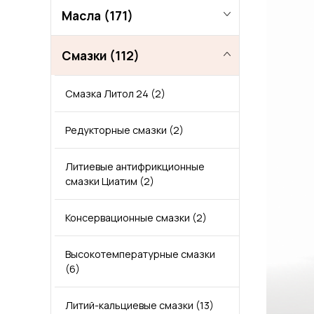
Масла
(171)
Смазки
Масло теплоноситель АМТ-300
(112)
(1)
Смазка Литол 24
(2)
Холодильные масла ХА-30
(1)
Редукторные смазки
(2)
Вакуумные масла
(1)
Литиевые антифрикционные
Гидравлическое масло
(15)
смазки Циатим
(2)
Масла с пищевым допуском
Масло гидравлическое ВМГЗ
(5)
(1)
Консервационные смазки
(2)
Моторные масла оптом
Масло гидравлическое МГЕ
(74)
(1)
Высокотемпературные смазки
(6)
Редукторные масла
Гидравлическое масло HVLP
Масла для 4-тактных
(13)
(5)
двигателей
(3)
Литий-кальциевые смазки
(13)